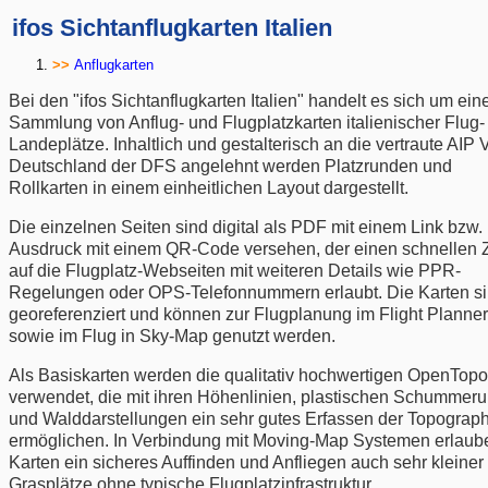
ifos Sichtanflugkarten Italien
Anflugkarten
Bei den "ifos Sichtanflugkarten Italien" handelt es sich um ein
Sammlung von Anflug- und Flugplatzkarten italienischer Flug-
Landeplätze. Inhaltlich und gestalterisch an die vertraute AIP
Deutschland der DFS angelehnt werden Platzrunden und
Rollkarten in einem einheitlichen Layout dargestellt.
Die einzelnen Seiten sind digital als PDF mit einem Link bzw.
Ausdruck mit einem QR-Code versehen,
der einen schnellen Z
auf die Flugplatz-Webseiten mit weiteren Details wie PPR-
Regelungen oder OPS-Telefonnummern erlaubt.
Die Karten s
georeferenziert und können zur Flugplanung im Flight Planner
sowie im Flug in Sky-Map genutzt werden.
Als Basiskarten werden die qualitativ hochwertigen OpenTo
verwendet, die mit ihren Höhenlinien, plastischen Schummer
und Walddarstellungen ein sehr gutes Erfassen der Topograp
ermöglichen. In Verbindung mit Moving-Map Systemen erlaub
Karten ein sicheres Auffinden und Anfliegen auch sehr kleiner
Grasplätze ohne typische Flugplatzinfrastruktur.