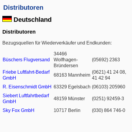
Distributoren
Deutschland
Distributoren
Bezugsquellen für Wiederverkäufer und Endkunden:
34466
Büschers Flugversand
Wolfhagen-
(05692) 2363
Bründersen
Friebe Luftfahrt-Bedarf
(0621) 41 24 08,
68163 Mannheim
GmbH
41 42 94
R. Eisenschmidt GmbH
63329 Egelsbach
(06103) 205960
Siebert Luftfahrtbedarf
48159 Münster
(0251) 92459-3
GmbH
Sky Fox GmbH
10717 Berlin
(030) 864 746-0