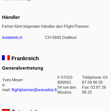
Händler
Ferner führt folgender Händler den Flight Planner:
kniebrett.ch
CH-5605 Dottikon
Frankreich
Generalvertretung
F-57410
Téléphone: 03
Yves Meyer
BINING
87 09 86 05
e-
54 rue des
Fax: 03 87 28
mail:
flightplanner@wanadoo.fr
Moulins
89 25