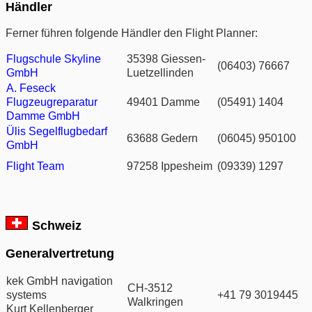
Händler
Ferner führen folgende Händler den Flight Planner:
Flugschule Skyline
35398 Giessen-
(06403) 76667
GmbH
Luetzellinden
A. Feseck
Flugzeugreparatur
49401 Damme
(05491) 1404
Damme GmbH
Ülis Segelflugbedarf
63688 Gedern
(06045) 950100
GmbH
Flight Team
97258 Ippesheim
(09339) 1297
Schweiz
Generalvertretung
kek GmbH navigation
CH-3512
systems
+41 79 3019445
Walkringen
Kurt Kellenberger