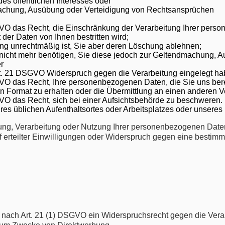
es öffentlichen Interesses oder
achung, Ausübung oder Verteidigung von Rechtsansprüchen
O das Recht, die Einschränkung der Verarbeitung Ihrer perso
t der Daten von Ihnen bestritten wird;
ung unrechtmäßig ist, Sie aber deren Löschung ablehnen;
 nicht mehr benötigen, Sie diese jedoch zur Geltendmachung,
r
. 21 DSGVO Widerspruch gegen die Verarbeitung eingelegt ha
O das Recht, Ihre personenbezogenen Daten, die Sie uns bereit
 Format zu erhalten oder die Übermittlung an einen anderen Ve
 das Recht, sich bei einer Aufsichtsbehörde zu beschweren. In
hres üblichen Aufenthaltsortes oder Arbeitsplatzes oder unser
ung, Verarbeitung oder Nutzung Ihrer personenbezogenen Daten
 erteilter Einwilligungen oder Widerspruch gegen eine bestim
 nach Art. 21 (1) DSGVO ein Widerspruchsrecht gegen die Verar