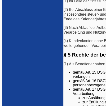
(1) Im Falle der Erfassu
(2) Bei Abschluss einer B
insbesondere steuer- und
Ende des Kalenderjahres, 
(3) Nach Ablauf der Aufb
Verarbeitung und Nutzung
(4) Kundenkonten ohne Be
weitergehenden Verarbei
§ 5 Rechte der b
(1) Als Betroffener haben
gemäß Art. 15 DSGV
verlangen;
gemäß Art. 16 DSGVO
personenbezogenen
gemäß Art. 17 DSGV
Verarbeitung
zur Ausübung 
zur Erfüllung 