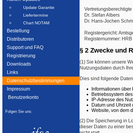
Update Garantie
Vertretungsberechtigte 
Dr. Stefan Albers
Liefertermine
Dr. Hans-Jochen Schmi
Chart NOTAM
Bestellung
Registergericht: Amtsge
Registernummer: HRB
Distributoren
Support und FAQ
§ 2 Zwecke und R
Registrierung
(1) Sie können unsere W
Downloads
Nutzungsdaten durch Ihren
Links
Dies sind folgende Daten
Datenschutzbestimmungen
Impressum
Informationen über
Betriebssystem des
Benutzerkonto
IP-Adresse des Nut
Datum und Uhrzeit d
Website, von dem d
Folgen Sie uns:
(2) Die Speicherung in Lo
dieser Daten zu einer b
nicht statt.