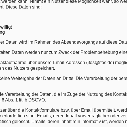
 werden kann. Nimmt ein Nutzer diese Möglichkeit wahr, so w
rt. Diese Daten sind:
willig)
ung
g der Daten wird im Rahmen des Absendevorgangs auf diese Dat
ittelten Daten werden nur zum Zweck der Problembehebung ei
ontaktaufnahme über unsere Email-Adressen (ifos@ifos.de) möglic
 des Nutzers gespeichert.
gt keine Weitergabe der Daten an Dritte. Die Verarbeitung der 
die Verarbeitung der Daten, die im Zuge der Nutzung des Konta
t. 6 Abs. 1 lit. b DSGVO.
tzer über die Kontaktformulare bzw. über Email übermittelt, wer
 erforderlich sind. Emails, deren Inhalt vorvertraglicher oder v
atisch gelöscht. Emails, deren Inhalt rein informativ ist, werde