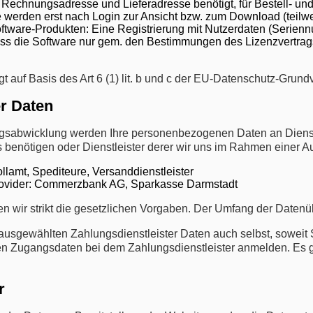
Rechnungsadresse und Lieferadresse benötigt, für Bestell- und
erden erst nach Login zur Ansicht bzw. zum Download (teilweis
tware-Produkten: Eine Registrierung mit Nutzerdaten (Seriennu
ss die Software nur gem. den Bestimmungen des Lizenzvertrags 
lgt auf Basis des Art 6 (1) lit. b und c der EU-Datenschutz-Gru
r Daten
agsabwicklung werden Ihre personenbezogenen Daten an Dienstl
s benötigen oder Dienstleister derer wir uns im Rahmen einer A
ollamt, Spediteure, Versanddienstleister
rovider: Commerzbank AG, Sparkasse Darmstadt
ten wir strikt die gesetzlichen Vorgaben. Der Umfang der Daten
 ausgewählten Zahlungsdienstleister Daten auch selbst, soweit 
ren Zugangsdaten bei dem Zahlungsdienstleister anmelden. Es gi
r