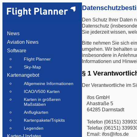
Datenschutzbes
Den Schutz Ihrer Daten n
Datenschutz (insbesonder
Sie jederzeit wissen, we
News
Aviation News
Bitte nehmen Sie sich ei
umgehen. Wir behalten un
Software
insbesondere in Anlehnun
Flight Planner
Informationen und Hinwe
Sky-Map
§ 1 Verantwortli
Kartenangebot
Allgemeine Informationen
Der Verantwortliche im 
ICAO/V500 Karten
ifos GmbH
Karten in größeren
Ahastraße 5
Maßstäben
64285 Darmstadt
Anflugkarten
Kartenpakete/Tripkits
Telefon (06151) 33993
Telefax (06151) 33993
Legenden
Email: ifos@ifos.de
Karten-Updates