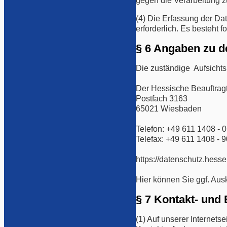
gegen die Verarbeitung 
(4) Die Erfassung der Dat
erforderlich. Es besteht 
§ 6 Angaben zu 
Die zuständige Aufsichts
Der Hessische Beauftragt
Postfach 3163
65021 Wiesbaden
Telefon: +49 611 1408 - 0
Telefax: +49 611 1408 - 9
https://datenschutz.hess
Hier können Sie ggf. Aus
§ 7 Kontakt- und
(1) Auf unserer Internets