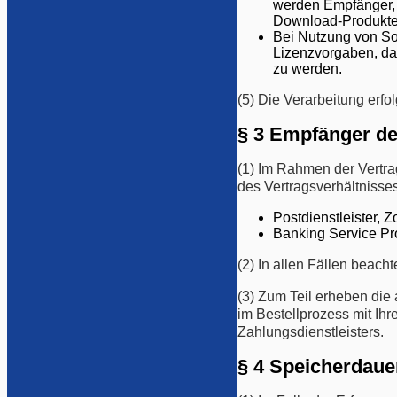
werden Empfänger, 
Download-Produkte w
Bei Nutzung von Sof
Lizenzvorgaben, da
zu werden.
(5) Die Verarbeitung erfo
§ 3 Empfänger de
(1) Im Rahmen der Vertr
des Vertragsverhältnisse
Postdienstleister, Z
Banking Service P
(2) In allen Fällen beach
(3) Zum Teil erheben die
im Bestellprozess mit Ih
Zahlungsdienstleisters.
§ 4 Speicherdaue