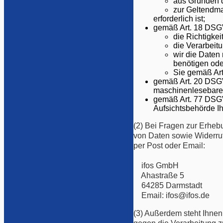
aus Gründen d
zur Geltendm
erforderlich ist;
gemäß Art. 18 DSGV
die Richtigkei
die Verarbeit
wir die Daten
benötigen ode
Sie gemäß Art
gemäß Art. 20 DSGV
maschinenlesebaren
gemäß Art. 77 DSGVO
Aufsichtsbehörde I
(2) Bei Fragen zur Erheb
von Daten sowie Widerruf
per Post oder Email:
ifos GmbH
Ahastraße 5
64285 Darmstadt
Email: ifos@ifos.de
(3) Außerdem steht Ihnen