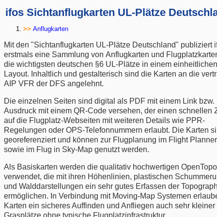
ifos Sichtanflugkarten UL-Plätze Deutschl
Anflugkarten
Mit den "Sichtanflugkarten UL-Plätze Deutschland" publiziert i
erstmals eine Sammlung von
Anflugkarten und Flugplatzkarten
die wichtigsten deutschen §6 UL-Plätze in einem einheitliche
Layout
. Inhaltlich und gestalterisch sind die Karten an die vert
AIP VFR der DFS angelehnt.
Die einzelnen Seiten sind digital als PDF mit einem Link bzw.
Ausdruck mit einem QR-Code versehen,
der einen schnellen Z
auf die Flugplatz-Webseiten mit weiteren Details wie PPR-
Regelungen oder OPS-Telefonnummern erlaubt.
Die Karten s
georeferenziert und können zur Flugplanung im Flight Planner
sowie im Flug in Sky-Map genutzt werden.
Als Basiskarten werden die qualitativ hochwertigen OpenTo
verwendet, die mit ihren Höhenlinien, plastischen Schummer
und Walddarstellungen ein sehr gutes Erfassen der Topograp
ermöglichen. In Verbindung mit Moving-Map Systemen erlaub
Karten ein sicheres Auffinden und Anfliegen auch sehr kleiner
Grasplätze ohne typische Flugplatzinfrastruktur.